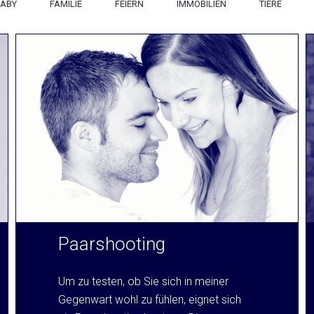
ABY
FAMILIE
FEIERN
IMMOBILIEN
TIERE
Paarshooting
Um zu testen, ob Sie sich in meiner
Gegenwart wohl zu fühlen, eignet sich