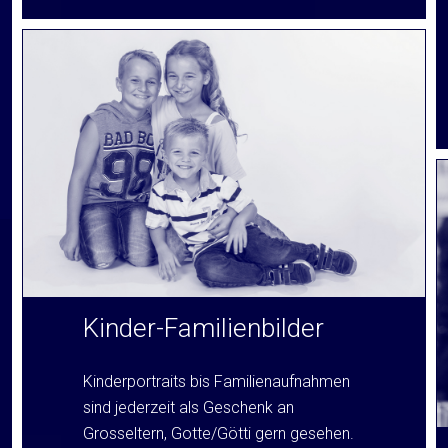
Kinder-Familienbilder
Kinderportraits bis Familienaufnahmen
sind jederzeit als Geschenk an
Grosseltern, Gotte/Götti gern gesehen.