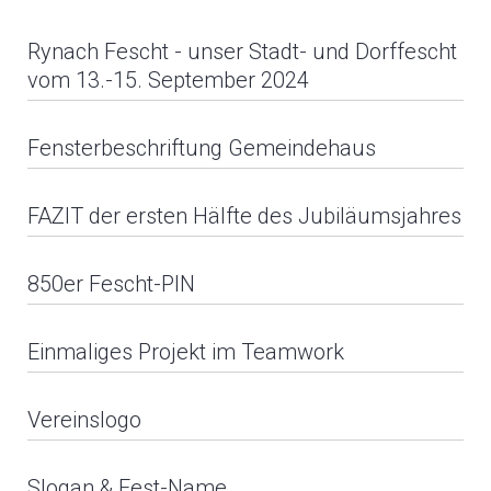
Rynach Fescht - unser Stadt- und Dorffescht
vom 13.-15. September 2024
Fensterbeschriftung Gemeindehaus
FAZIT der ersten Hälfte des Jubiläumsjahres
850er Fescht-PIN
Die grösste Einzelveranstaltung, die wir planten, war
unser dreitägiges Rynach Fescht. Die sehr
Einmaliges Projekt im Teamwork
umfangreichen organisatorischen Arbeiten beschäftigten
das OK, die Geschäftsstelle und auch mich über
Vereinslogo
anderthalb Jahre lang.
Slogan & Fest-Name
Anstelle eines Festprogrammes wurde entschieden, nur